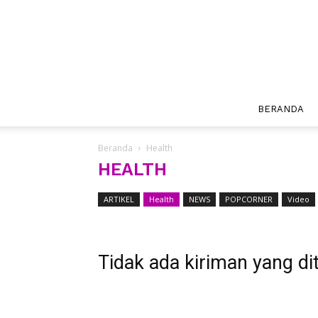
BERANDA
Beranda
Health
HEALTH
ARTIKEL
Health
NEWS
POPCORNER
Video
Tidak ada kiriman yang di