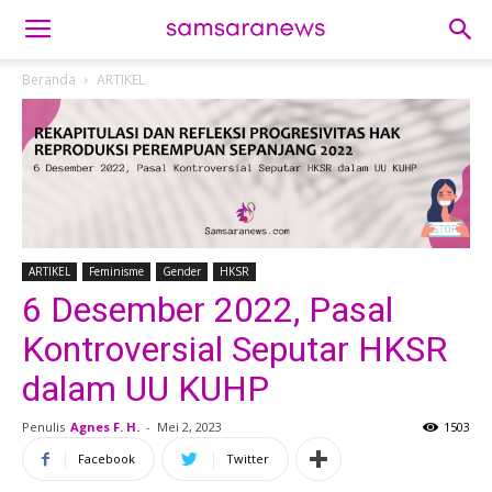
Beranda
ARTIKEL
ARTIKEL
Feminisme
Gender
HKSR
6 Desember 2022, Pasal
Kontroversial Seputar HKSR
dalam UU KUHP
Penulis
Agnes F. H.
-
Mei 2, 2023
1503
Facebook
Twitter