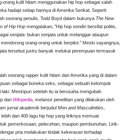
ng-orang kulit hitam menggunakan hip hop sebagai salah
a hadapi setiap harinya di Amerika Serikat. Seperti
lah seorang penulis, Todd Boyd dalam bukunya
The New
gn of Hip Hop
mengatakan, ”Hip hop sendiri bersifat politis,
agai senjata- bukan senjata untuk melanggar ataupun
g mendorong orang-orang untuk berpikir.” Meski sayangnya,
jata tersebut justru banyak melukai perempuan termasuk
h seorang rapper kulit hitam dari Amerika yang di dalam
erempuan sebagai boneka seks, sebagai sebuah kelompok
ki-laki. Meskipun setelah itu ia berusaha mengubah
ip dari
Wikipedia
, melansir penelitian yang dilakukan oleh
lam jurnal akademik berjudul
Men and Masculinities
,
ebih dari 400 lagu hip hop yang liriknya memuat
tuk pemerkosaan, pelecehan, maupun pembunuhan. Lirik-
pendengar pria melakukan tindak kekerasan terhadap