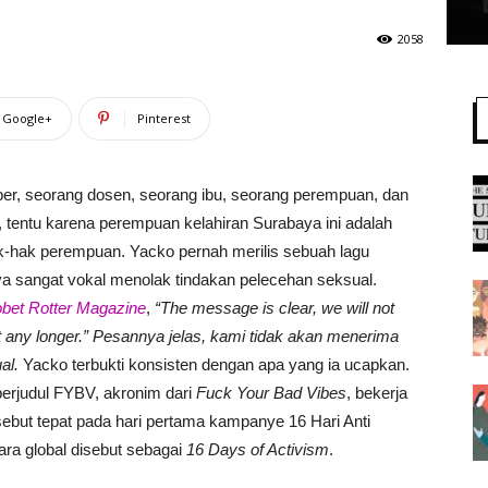
2058
Google+
Pinterest
per, seorang dosen, seorang ibu, seorang perempuan, dan
, tentu karena perempuan kelahiran Surabaya ini adalah
-hak perempuan. Yacko pernah merilis sebuah lagu
ya sangat vokal menolak tindakan pelecehan seksual.
obet Rotter Magazine
,
“The message is clear, we will not
t any longer.” Pesannya jelas, kami tidak akan menerima
ual.
Yacko terbukti konsisten dengan apa yang ia ucapkan.
 berjudul FYBV, akronim dari
Fuck Your Bad Vibes
, bekerja
sebut tepat pada hari pertama kampanye 16 Hari Anti
ra global disebut sebagai
16 Days of Activism
.