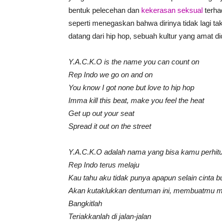
bentuk pelecehan dan
kekerasan seksual
terhad
seperti menegaskan bahwa dirinya tidak lagi t
datang dari hip hop, sebuah kultur yang amat di
Y.A.C.K.O is the name you can count on
Rep Indo we go on and on
You know I got none but love to hip hop
Imma kill this beat, make you feel the heat
Get up out your seat
Spread it out on the street
Y.A.C.K.O adalah nama yang bisa kamu perhit
Rep Indo terus melaju
Kau tahu aku tidak punya apapun selain cinta b
Akan kutaklukkan dentuman ini, membuatmu 
Bangkitlah
Teriakkanlah di jalan-jalan