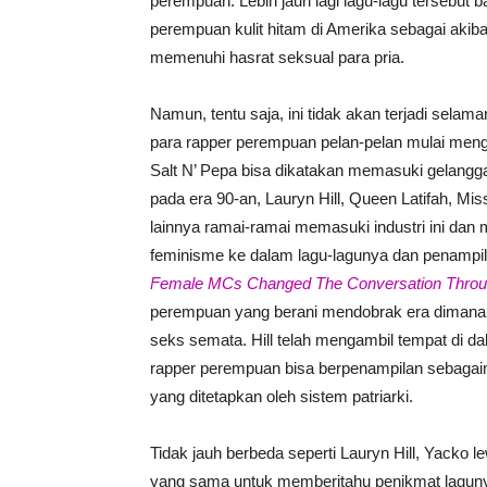
perempuan. Lebih jauh lagi lagu-lagu tersebut
perempuan kulit hitam di Amerika sebagai akiba
memenuhi hasrat seksual para pria.
Namun, tentu saja, ini tidak akan terjadi sel
para rapper perempuan pelan-pelan mulai mengu
Salt N’ Pepa bisa dikatakan memasuki gelangga
pada era 90-an, Lauryn Hill, Queen Latifah, Mis
lainnya ramai-ramai memasuki industri ini d
feminisme ke dalam lagu-lagunya dan penampil
Female MCs Changed The Conversation Throu
perempuan yang berani mendobrak era dimana 
seks semata. Hill telah mengambil tempat di d
rapper perempuan bisa berpenampilan sebagaima
yang ditetapkan oleh sistem patriarki.
Tidak jauh berbeda seperti Lauryn Hill, Yacko l
yang sama untuk memberitahu penikmat lagun