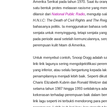
Amerika Serikat pada tahun 1970. Saat itu ora
satu bentuk protes melawan rasisme yang merek
dilansir dari
National Public Radio
, mengutip sa
H.N.I.C: The Death of Civil Rights and The Rei
bahasanya politis. Ia menggunakan bahasa seb
senjata untuk menyinggung, tetapi senjata yan
pada periode awal setelah kemunculannya, sen
perempuan kulit hitam di Amerika.
Untuk menyebut contoh, Snoop Dogg adalah sala
lirik-lirik lagunya sering mengobjektifikasi p
yang inferior, atau selalu bergantung kepada la
penampilannya menjadi lebih baik. Seperti dikut
Charis Elizabeth Kubrin dan Ronald Weitzer da
selama tahun 1987 hingga 1993 setidaknya ada l
kekerasan terhadap perempuan baik dalam ben
lirik lagu seperti ini terbukti mendorong para 