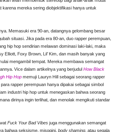
 bahkan telah membentuk stereotip bagi anak-anak muda
t karena mereka sering diobjektifikasi hanya untuk
amanya. Memasuki era 90-an, datangnya gelombang besar
bah situasi. Jika pada era 80-an, duo rapper perempuan,
ng hip hop sendirian melawan dominasi laki-laki, maka
sy Elliott, Foxy Brown, Lil’ Kim, dan masih banyak yang
an mulai mengambil tempat. Mereka membawa semangat
annya. Vice dalam artikelnya yang berjudul
How Black
gh Hip Hop
memuji Lauryn Hill sebagai seorang rapper
para rapper perempuan hanya dipakai sebagai simbol
alam industri hip hop untuk menegaskan bahwa seorang
na dirinya ingin terlihat, dan menolak mengikuti standar
ewat
Fuck Your Bad Vibes
juga menggunakan semangat
ya bahwa seksisme, misogini,
body shaming
, atau segala