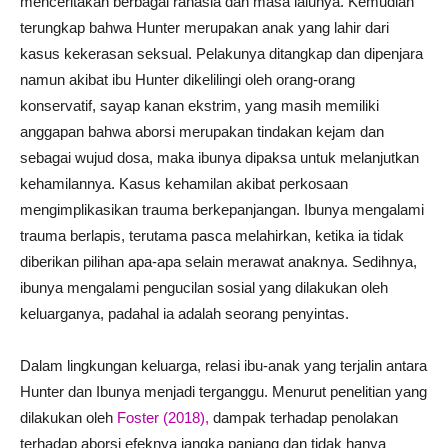
menceritakan berbagai rahasia dan masa lalunya. Kemudian
terungkap bahwa Hunter merupakan anak yang lahir dari
kasus kekerasan seksual. Pelakunya ditangkap dan dipenjara
namun akibat ibu Hunter dikelilingi oleh orang-orang
konservatif, sayap kanan ekstrim, yang masih memiliki
anggapan bahwa aborsi merupakan tindakan kejam dan
sebagai wujud dosa, maka ibunya dipaksa untuk melanjutkan
kehamilannya. Kasus kehamilan akibat perkosaan
mengimplikasikan trauma berkepanjangan. Ibunya mengalami
trauma berlapis, terutama pasca melahirkan, ketika ia tidak
diberikan pilihan apa-apa selain merawat anaknya. Sedihnya,
ibunya mengalami pengucilan sosial yang dilakukan oleh
keluarganya, padahal ia adalah seorang penyintas.
Dalam lingkungan keluarga, relasi ibu-anak yang terjalin antara
Hunter dan Ibunya menjadi terganggu. Menurut penelitian yang
dilakukan oleh
Foster (2018),
dampak terhadap penolakan
terhadap aborsi efeknya jangka panjang dan tidak hanya