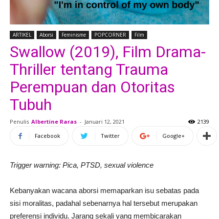
ARTIKEL
Aborsi
Feminisme
POPCORNER
Film
Swallow (2019), Film Drama-
Thriller tentang Trauma
Perempuan dan Otoritas
Tubuh
Penulis
Albertine Raras
-
Januari 12, 2021
2139
Facebook
Twitter
Google+
Trigger warning:
Pica, PTSD, sexual violence
Kebanyakan wacana aborsi memaparkan isu sebatas pada
sisi moralitas, padahal sebenarnya hal tersebut merupakan
preferensi individu. Jarang sekali yang membicarakan